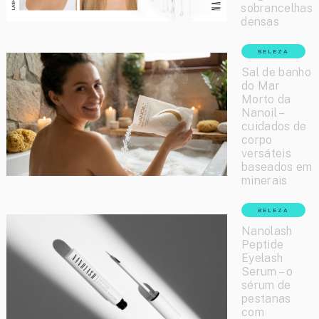
sobrancelhas
densas
BELEZA
Sal de banho
do Mar
Morto da
Nanoil –
cuidados de
corpo
versáteis
baseados em
minerais
BELEZA
Nanolash
Peptide
Eyelash
Serum – o
sérum de
pestanas
com