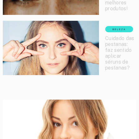
melhores
produtos!
BELEZA
Cuidado das
pestanas:
faz sentido
aplicar
séruns de
pestanas?