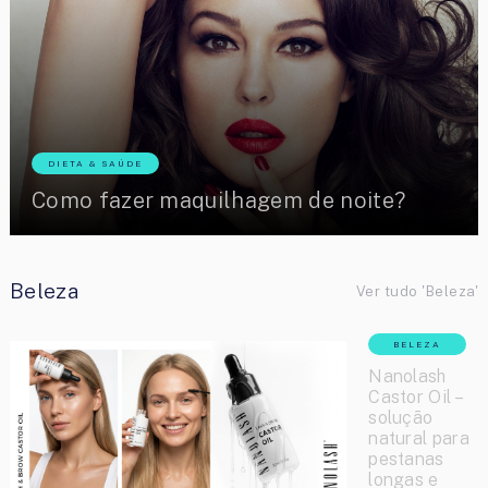
DIETA & SAÚDE
Como fazer maquilhagem de noite?
Beleza
Ver tudo 'Beleza'
BELEZA
Nanolash
Castor Oil –
solução
natural para
pestanas
longas e