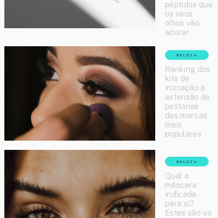
péptidos que
os seus
olhos vão
adorar
BELEZA
Ranking dos
kits de
iniciação à
extensão de
pestanas
das marcas
mais
populares
BELEZA
Qual a
máscara
indicada
para si?
Estes são os