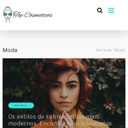
Moda
Ver tudo 'Moda'
BELEZA
Os estilos de sobrancelhas mais
modernos. Encontre mais adequados