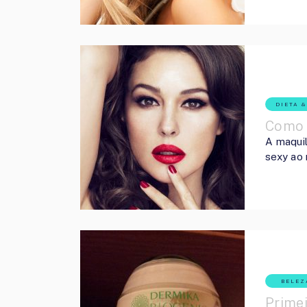
DIETA 
Como 
A maquil
sexy ao
BELEZ
Primei