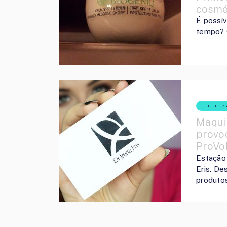
cosmé
É possív
tempo? C
BELEZ
Maqui
provoc
ProVo
Estação 
Eris. De
produto