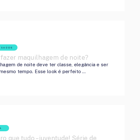
& SAÚDE
fazer maquilhagem de noite?
hagem de noite deve ter classe, elegância e ser
 mesmo tempo. Esse look é perfeito …
A
ro que tudo – juventude! Série de