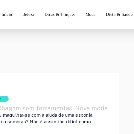
Início
Beleza
Dicas & Truques
Moda
Dieta & Saúde
A
lhagem sem ferramentas- Nova moda
u maquilhar-se com a ajuda de uma esponja,
ou sombras? Não é assim tão difícil como …