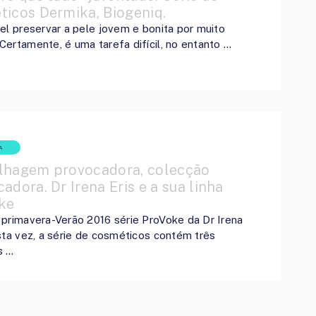
ticos Dermika, Biogeniq.
el preservar a pele jovem e bonita por muito
ertamente, é uma tarefa difícil, no entanto …
A
lhagem provocadora, colecção
adora. Dr Irena Eris e a sua linha
ke
primavera-Verão 2016 série ProVoke da Dr Irena
sta vez, a série de cosméticos contém três
s …